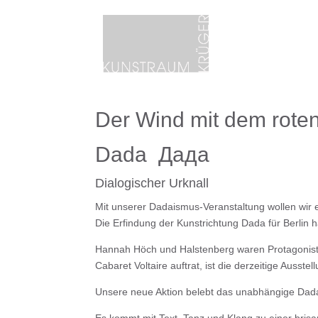
Der Wind mit dem rote
Dada Дада
Dialogischer Urknall
Mit unserer Dadaismus-Veranstaltung wollen wir e
Die Erfindung der Kunstrichtung Dada für Berlin ha
Hannah Höch und Halstenberg waren Protagonisten
Cabaret Voltaire auftrat, ist die derzeitige Auss
Unsere neue Aktion belebt das unabhängige Da
Es kommt mit Text, Tanz und Klang zu einer bris