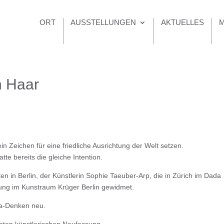
ORT
AUSSTELLUNGEN
AKTUELLES
M
n Haar
in Zeichen für eine friedliche Ausrichtung der Welt setzen.
tte bereits die gleiche Intention.
 in Berlin, der Künstlerin Sophie Taeuber-Arp, die in Zürich im Dada
tellung im Kunstraum Krüger Berlin gewidmet.
da-Denken neu.
anten künstlerischen Neufassung.