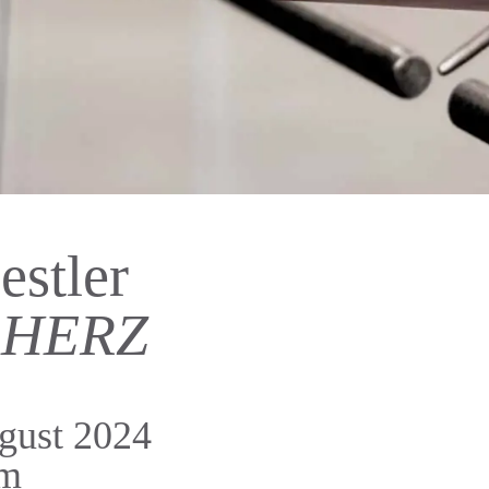
stler
 HERZ
ugust 2024
am