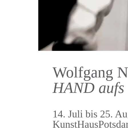
Wolfgang Ne
HAND aufs
14. Juli bis 25. A
KunstHausPotsd