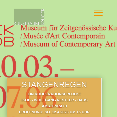
STANGENREGEN
EIN KOOPERATIONSPROJEKT
IKOB - WOLFGANG NESTLER - HAUS
AMSTENRATH
ERÖFFNUNG: SO. 12.4.2026 UM 15 UHR